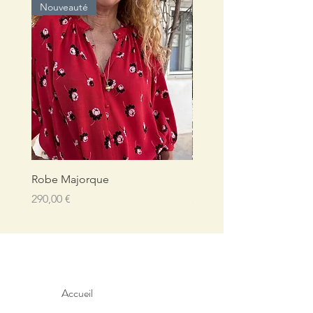
Nouveauté
Nouveauté
Robe Majorque
Robe Majorque
Prix
Prix
290,00 €
320,00 €
Accueil