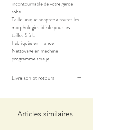
incontournable de votre garde
robe
Taille unique adaptée à toutes les
morphologies idéale pour les
tailles S à L
Fabriquée en France
Nettoyage en machine
programme soie je
Livraison et retours
Pour toute commande les frais de
port sont offerts
Les retours de marchandises
Articles similaires
doivent être effectués sous 14
jours et à la charge de l’acheteur